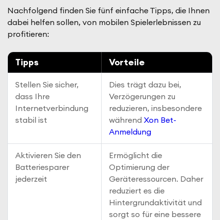
Nachfolgend finden Sie fünf einfache Tipps, die Ihnen
dabei helfen sollen, von mobilen Spielerlebnissen zu
profitieren:
Tipps
Vorteile
Stellen Sie sicher,
Dies trägt dazu bei,
dass Ihre
Verzögerungen zu
Internetverbindung
reduzieren, insbesondere
stabil ist
während
Xon Bet-
Anmeldung
Aktivieren Sie den
Ermöglicht die
Batteriesparer
Optimierung der
jederzeit
Geräteressourcen. Daher
reduziert es die
Hintergrundaktivität und
sorgt so für eine bessere