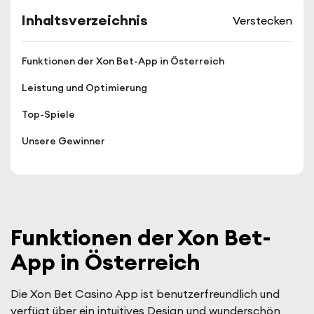
Inhaltsverzeichnis
Verstecken
Funktionen der Xon Bet-App in Österreich
Leistung und Optimierung
Top-Spiele
Unsere Gewinner
Tipps zur Verbesserung des mobilen Spielerlebnisses
Schritt-für-Schritt-Anleitung zum Herunterladen der
Xon Bet iOS-App in Österreich
Funktionen der Xon Bet-
So erhalten Sie die Xon Bet App für Android in
Österreich
App in Österreich
Zahlungsmethoden in der Xon Bet App Österreich
Die Xon Bet Casino App ist benutzerfreundlich und
verfügt über ein intuitives Design und wunderschön