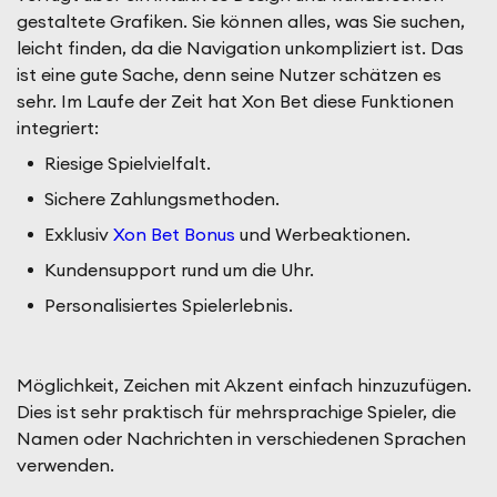
gestaltete Grafiken. Sie können alles, was Sie suchen,
leicht finden, da die Navigation unkompliziert ist. Das
ist eine gute Sache, denn seine Nutzer schätzen es
sehr. Im Laufe der Zeit hat Xon Bet diese Funktionen
integriert:
Riesige Spielvielfalt.
Sichere Zahlungsmethoden.
Exklusiv
Xon Bet Bonus
und Werbeaktionen.
Kundensupport rund um die Uhr.
Personalisiertes Spielerlebnis.
Möglichkeit, Zeichen mit Akzent einfach hinzuzufügen.
Dies ist sehr praktisch für mehrsprachige Spieler, die
Namen oder Nachrichten in verschiedenen Sprachen
verwenden.