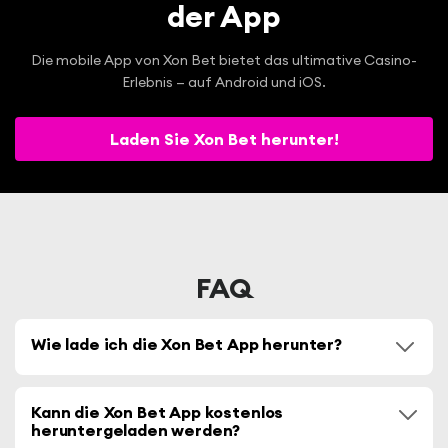
der App
Die mobile App von Xon Bet bietet das ultimative Casino-
Erlebnis — auf Android und iOS.
Laden Sie Xon Bet herunter!
FAQ
Wie lade ich die Xon Bet App herunter?
Android-Benutzer können mit ihrem Chrome-
Browser zur offiziellen Xon Bet-Website
Kann die Xon Bet App kostenlos
heruntergeladen werden?
gelangen. Drücken Sie auf das Menü, dann auf