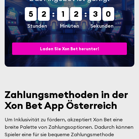
5
2
1
2
2
9
Stunden
Minuten
Sekunden
Laden Sie Xon Bet herunter!
Zahlungsmethoden in der
Xon Bet App Österreich
Um Inklusivität zu fördern, akzeptiert Xon Bet eine
breite Palette von Zahlungsoptionen. Dadurch können
Spieler eine für sie bequeme Zahlungsmethode