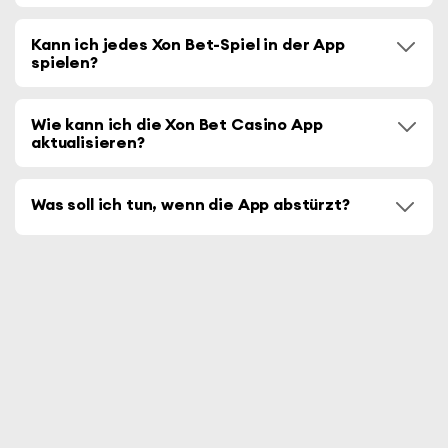
„Zum Startbildschirm hinzufügen“ und schließlich
Ja, die Wett-App Xon Bet kann kostenlos
auf „Hinzufügen“ Verwenden Sie Ihren Safari-
heruntergeladen werden.
Kann ich jedes Xon Bet-Spiel in der App
Browser, um auf die offizielle Xon Bet-Website
spielen?
zuzugreifen, wenn Sie iOS-Benutzer sind.
Klar, das kannst du. Die App enthält alle Spiele,
Nachdem Sie die Option „Teilen“ ausgewählt
die auf der Xon Bet-Plattform zu finden sind.
Wie kann ich die Xon Bet Casino App
haben, fügen Sie sie Ihrem Startbildschirm hinzu.
aktualisieren?
Drücken Sie am Ende auf „Hinzufügen“
Die Xon Bet-App ist webbasiert und wird
automatisch aktualisiert. Es ist nicht
Was soll ich tun, wenn die App abstürzt?
erforderlich, es manuell zu aktualisieren.
Wenn die Xon Bet-App nicht reagiert, wird
empfohlen, manuell auf die neueste Version der
Xon Bet-App zu aktualisieren.