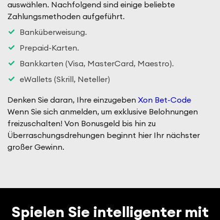
auswählen. Nachfolgend sind einige beliebte
Zahlungsmethoden aufgeführt.
Banküberweisung.
Prepaid-Karten.
Bankkarten (Visa, MasterCard, Maestro).
eWallets (Skrill, Neteller)
Denken Sie daran, Ihre einzugeben
Xon Bet-Code
Wenn Sie sich anmelden, um exklusive Belohnungen
freizuschalten! Von Bonusgeld bis hin zu
Überraschungsdrehungen beginnt hier Ihr nächster
großer Gewinn.
Spielen Sie intelligenter mit