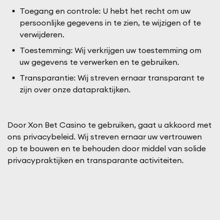
Toegang en controle: U hebt het recht om uw
persoonlijke gegevens in te zien, te wijzigen of te
verwijderen.
Toestemming: Wij verkrijgen uw toestemming om
uw gegevens te verwerken en te gebruiken.
Transparantie: Wij streven ernaar transparant te
zijn over onze datapraktijken.
Door Xon Bet Casino te gebruiken, gaat u akkoord met
ons privacybeleid. Wij streven ernaar uw vertrouwen
op te bouwen en te behouden door middel van solide
privacypraktijken en transparante activiteiten.