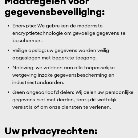
Maatregelen voor
gegevensbeveiliging:
Encryptie: We gebruiken de modernste
encryptietechnologie om gevoelige gegevens te
beschermen.
Veilige opslag: uw gegevens worden veilig
opgeslagen met beperkte toegang.
Naleving: we voldoen aan alle toepasselijke
wetgeving inzake gegevensbescherming en
industriestandaarden.
Geen ongeoorloofd delen: Wij delen uw persoonlijke
gegevens niet met derden, tenzij dit wettelijk
vereist is of om onze diensten te verlenen.
Uw privacyrechten: