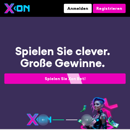
Anmelden
Registrieren
Spielen Sie clever.
Große Gewinne.
Spielen Sie Xon Bet!