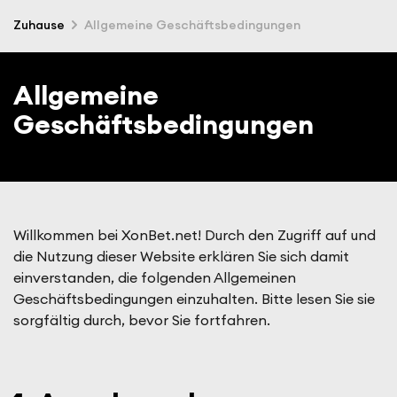
Zuhause
Allgemeine Geschäftsbedingungen
Allgemeine
Geschäftsbedingungen
Willkommen bei XonBet.net! Durch den Zugriff auf und
die Nutzung dieser Website erklären Sie sich damit
einverstanden, die folgenden Allgemeinen
Geschäftsbedingungen einzuhalten. Bitte lesen Sie sie
sorgfältig durch, bevor Sie fortfahren.