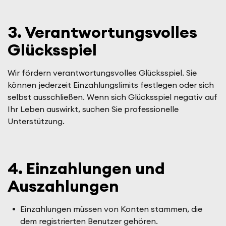
3. Verantwortungsvolles
Glücksspiel
Wir fördern verantwortungsvolles Glücksspiel. Sie
können jederzeit Einzahlungslimits festlegen oder sich
selbst ausschließen. Wenn sich Glücksspiel negativ auf
Ihr Leben auswirkt, suchen Sie professionelle
Unterstützung.
4. Einzahlungen und
Auszahlungen
Einzahlungen müssen von Konten stammen, die
dem registrierten Benutzer gehören.