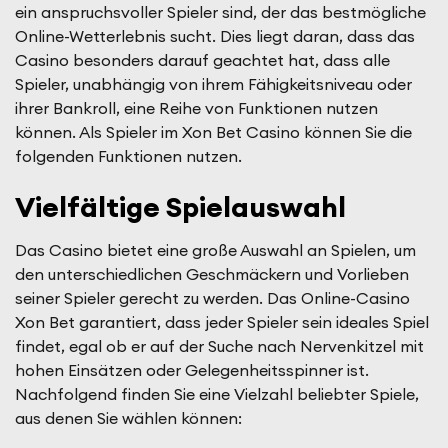
ein anspruchsvoller Spieler sind, der das bestmögliche
Online-Wetterlebnis sucht. Dies liegt daran, dass das
Casino besonders darauf geachtet hat, dass alle
Spieler, unabhängig von ihrem Fähigkeitsniveau oder
ihrer Bankroll, eine Reihe von Funktionen nutzen
können. Als Spieler im Xon Bet Casino können Sie die
folgenden Funktionen nutzen.
Vielfältige Spielauswahl
Das Casino bietet eine große Auswahl an Spielen, um
den unterschiedlichen Geschmäckern und Vorlieben
seiner Spieler gerecht zu werden. Das Online-Casino
Xon Bet garantiert, dass jeder Spieler sein ideales Spiel
findet, egal ob er auf der Suche nach Nervenkitzel mit
hohen Einsätzen oder Gelegenheitsspinner ist.
Nachfolgend finden Sie eine Vielzahl beliebter Spiele,
aus denen Sie wählen können: