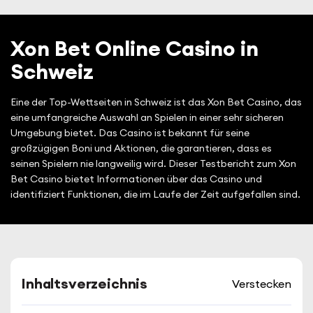
Xon Bet Online Casino in
Schweiz
Eine der Top-Wettseiten in Schweiz ist das Xon Bet Casino, das
eine umfangreiche Auswahl an Spielen in einer sehr sicheren
Umgebung bietet. Das Casino ist bekannt für seine
großzügigen Boni und Aktionen, die garantieren, dass es
seinen Spielern nie langweilig wird. Dieser Testbericht zum Xon
Bet Casino bietet Informationen über das Casino und
identifiziert Funktionen, die im Laufe der Zeit aufgefallen sind.
Inhaltsverzeichnis
Verstecken