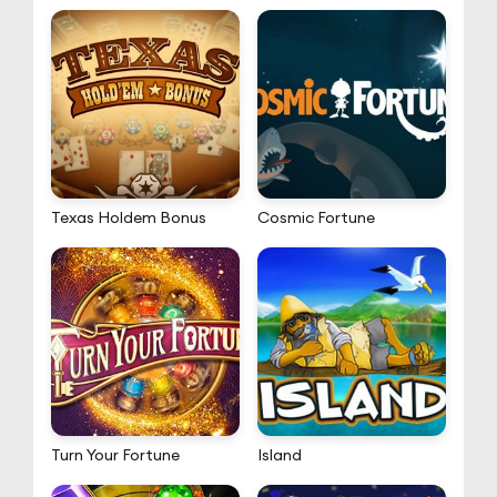
Texas Holdem Bonus
Cosmic Fortune
Turn Your Fortune
Island