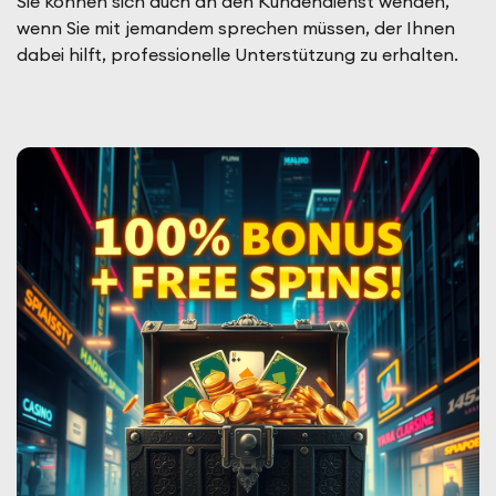
Sie können sich auch an den Kundendienst wenden,
wenn Sie mit jemandem sprechen müssen, der Ihnen
dabei hilft, professionelle Unterstützung zu erhalten.