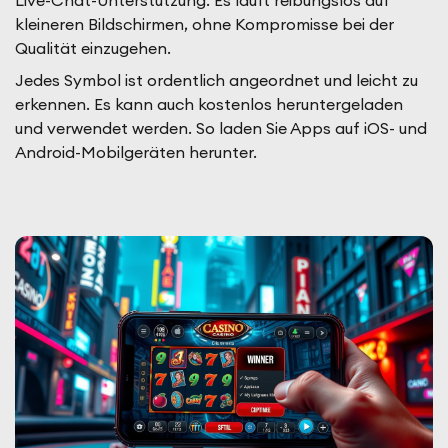
Live-Chat-Unterstützung. Es läuft reibungslos auf
kleineren Bildschirmen, ohne Kompromisse bei der
Qualität einzugehen.
Jedes Symbol ist ordentlich angeordnet und leicht zu
erkennen. Es kann auch kostenlos heruntergeladen
und verwendet werden. So laden Sie Apps auf iOS- und
Android-Mobilgeräten herunter.