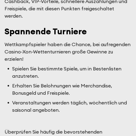
Cashback, VIP-Vorteile, schnellere Auszahlungen und
Freispiele, die mit diesen Punkten freigeschaltet
werden.
Spannende Turniere
Wettkampfspieler haben die Chance, bei aufregenden
Casino-Xon-Wettenturnieren große Gewinne zu
erzielen!
Spielen Sie bestimmte Spiele, um in Bestenlisten
anzutreten.
Erhalten Sie Belohnungen wie Merchandise,
Bonusgeld und Freispiele.
Veranstaltungen werden täglich, wöchentlich und
saisonal angeboten.
Überprüfen Sie häufig die bevorstehenden