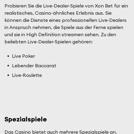
Probieren Sie die Live-Dealer-Spiele von Xon Bet für ein
realistisches, Casino-ähnliches Erlebnis aus. Sie
können die Dienste eines professionellen Live-Dealers
in Anspruch nehmen, die Spiele aus der Ferne spielen
und sie in High Definition streamen sehen. Zu den
beliebten Live-Dealer-Spielen gehören:
Live Poker
Lebender Baccarat
Live-Roulette
Spezialspiele
Das Casino bietet auch mehrere Spezialspiele an.