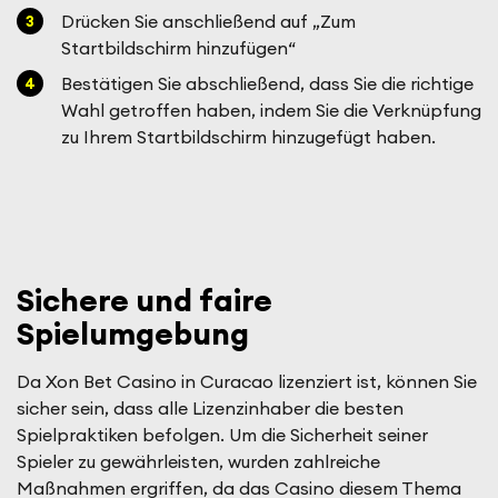
Drücken Sie anschließend auf „Zum
Startbildschirm hinzufügen“
Bestätigen Sie abschließend, dass Sie die richtige
Wahl getroffen haben, indem Sie die Verknüpfung
zu Ihrem Startbildschirm hinzugefügt haben.
Sichere und faire
Spielumgebung
Da Xon Bet Casino in Curacao lizenziert ist, können Sie
sicher sein, dass alle Lizenzinhaber die besten
Spielpraktiken befolgen. Um die Sicherheit seiner
Spieler zu gewährleisten, wurden zahlreiche
Maßnahmen ergriffen, da das Casino diesem Thema