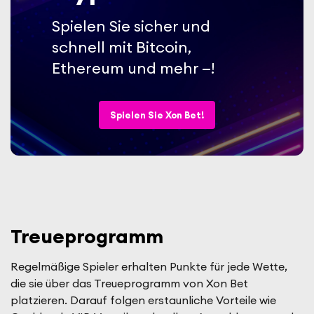
Spielen Sie sicher und
schnell mit Bitcoin,
Ethereum und mehr —!
Spielen Sie Xon Bet!
Treueprogramm
Regelmäßige Spieler erhalten Punkte für jede Wette,
die sie über das Treueprogramm von Xon Bet
platzieren. Darauf folgen erstaunliche Vorteile wie