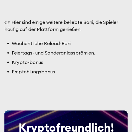
👉 Hier sind einige weitere beliebte Boni, die Spieler
häufig auf der Plattform genießen:
Wöchentliche Reload-Boni
Feiertags- und Sonderanlassprämien.
Krypto-bonus
Empfehlungsbonus
Kryptofreundlich!