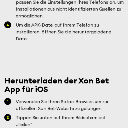
passen Sie die Einstellungen Ihres Telefons an, um
Installationen aus nicht identifizierten Quellen zu
ermöglichen.
Um die APK-Datei auf Ihrem Telefon zu
installieren, öffnen Sie die heruntergeladene
Datei.
Herunterladen der Xon Bet
App für iOS
Verwenden Sie Ihren Safari-Browser, um zur
offiziellen Xon Bet-Website zu gelangen.
Tippen Sie unten auf Ihrem Bildschirm auf
„Teilen“