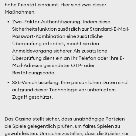
hohe Priorität einräumt. Hier sind zwei dieser
Maßnahmen.
Zwei-Faktor-Authentifizierung. Indem diese
Sicherheitsfunktion zusätzlich zur Standard-E-Mail-
Passwort-Kombination eine zusätzliche
Überprüfung erfordert, macht sie den
Anmeldevorgang sicherer. Als zusätzliche
Überprüfung dient ein an Ihr Telefon oder Ihre E-
Mail-Adresse gesendeter OTP- oder
Bestätigungscode.
SSL-Verschlüsselung. Ihre persönlichen Daten sind
aufgrund dieser Technologie vor unbefugtem
Zugriff geschützt.
Das Casino stellt sicher, dass unabhängige Parteien
die Spiele gelegentlich prüfen, um faires Spielen zu
gewährleisten. Um sicherzustellen, dass die Spieler nur