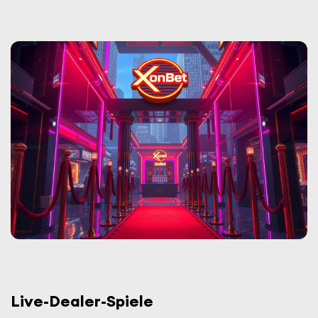
Live-Dealer-Spiele