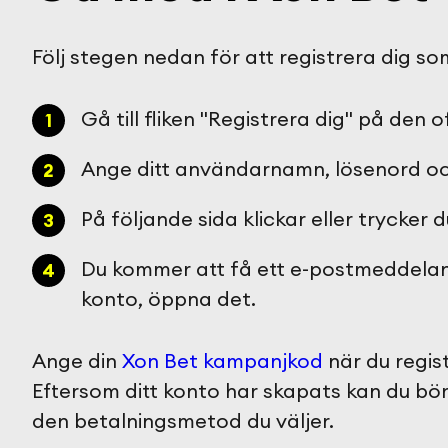
Våra Vinnare
Följ stegen nedan för att registrera dig s
Spännande bonusar och kampanjer
Lojalitetsprogram
Gå till fliken "Registrera dig" på den
Spännande turneringar
Mobilkompatibilitet
Ange ditt användarnamn, lösenord oc
Hämtar Xon Bet Android-appen
På följande sida klickar eller trycker 
Hämtar Xon Bet App för iOS
Du kommer att få ett e-postmeddelande
Säker och rättvis spelmiljö
konto, öppna det.
Kundsupport och ansvarsfullt spelhjälp
Godkända betalningsmetoder för Xon Bet Casino 
Ange din
Xon Bet kampanjkod
när du regis
I Vilka länder är Xon Bet Casino tillgängligt?
Eftersom ditt konto har skapats kan du bör
den betalningsmetod du väljer.