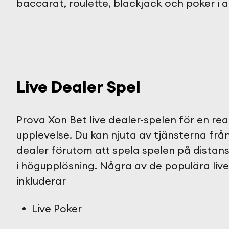
baccarat, roulette, blackjack och poker i al
Live Dealer Spel
Prova Xon Bet live dealer-spelen för en real
upplevelse. Du kan njuta av tjänsterna från
dealer förutom att spela spelen på dista
i högupplösning. Några av de populära live
inkluderar
Live Poker