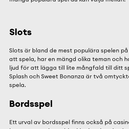
Slots
Slots är bland de mest populära spelen på 
att spela, har en mängd olika teman och h
ljud för att lägga till lite mångfald till ditt
Splash och Sweet Bonanza är två omtyckta
spela.
Bordsspel
Ett urval av bordsspel finns också på casin