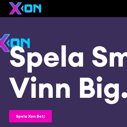
Spela Sm
Vinn Big
Spela Xon Bet!