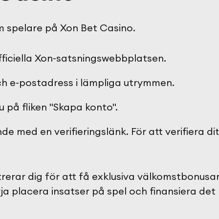
om spelare på Xon Bet Casino.
 officiella Xon-satsningswebbplatsen.
h e-postadress i lämpliga utrymmen.
du på fliken "Skapa konto".
 med en verifieringslänk. För att verifiera dit
Sverige
trerar dig för att få exklusiva välkomstbonusar
ja placera insatser på spel och finansiera de