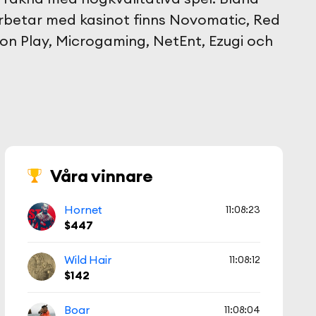
rbetar med kasinot finns Novomatic, Red
tion Play, Microgaming, NetEnt, Ezugi och
Våra vinnare
Sienna Princess
11:08:24
$76
Hornet
11:08:23
$447
Wild Hair
11:08:12