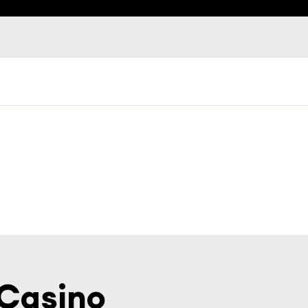
 Casino