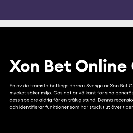
Xon Bet Online 
En av de främsta bettingsidorna i Sverige är Xon Bet 
mycket säker miljö. Casinot är välkänt för sina gener
dess spelare aldrig får en tråkig stund. Denna recens
och identifierar funktioner som har stuckit ut över tide