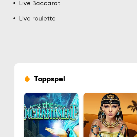
Live Baccarat
Live roulette
Toppspel