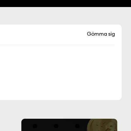
Gömma sig