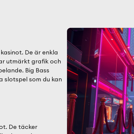
kasinot. De är enkla
ar utmärkt grafik och
 spelande. Big Bass
 slotspel som du kan
ot. De täcker